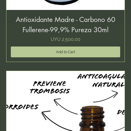
Antioxidante Madre - Carbono 60
Fullerene-99,9% Pureza 30ml
Price
UYU 2,500.00
Add to Cart