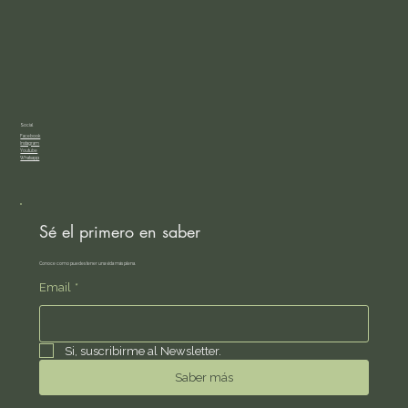
Social
Facebook
Instagram
Youtube
Whatsapp
Sé el primero en saber
Conoce como puedes tener una vida más plena.
Email
*
Si, suscribirme al Newsletter.
Saber más