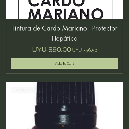
Tintura de Cardo Mariano - Protector
Hepático
Regular Price
Sale Price
UYU 890.00
UYU 756.50
Add to Cart
Descuento