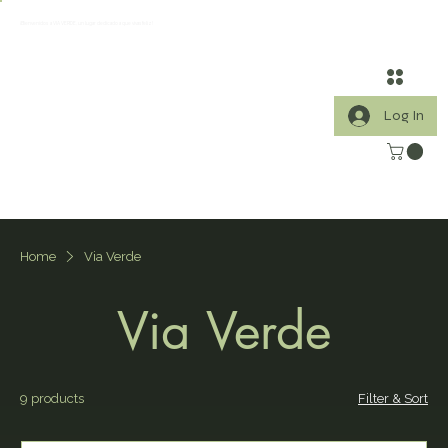
¡Bienvenidos a VIA VERDE, un lugar dedicado a que vivas feliz!
Log In
Home
Via Verde
Via Verde
9 products
Filter & Sort