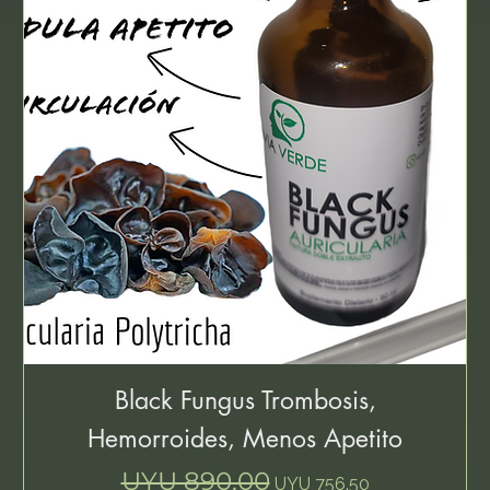
Black Fungus Trombosis,
Hemorroides, Menos Apetito
Regular Price
Sale Price
UYU 890.00
UYU 756.50