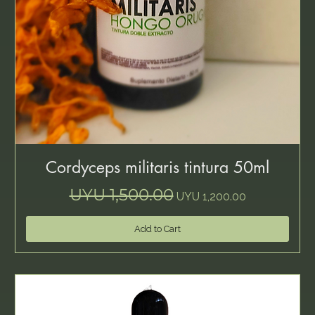
Cordyceps militaris tintura 50ml
Regular Price
Sale Price
UYU 1,500.00
UYU 1,200.00
Add to Cart