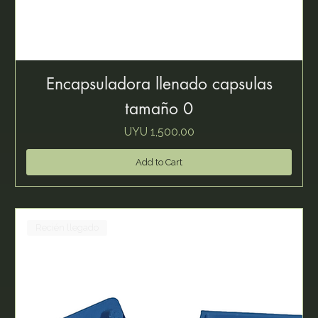
Encapsuladora llenado capsulas
tamaño 0
Price
UYU 1,500.00
Add to Cart
Recién llegado