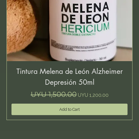
Tintura Melena de León Alzheimer
Depresión 50ml
Regular Price
Sale Price
UYU 1,500.00
UYU 1,200.00
Add to Cart