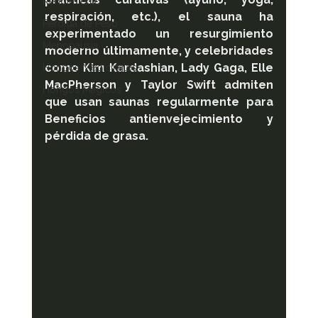
Rendimiento
respiración, etc.), el sauna ha 
Perdida de Peso
experimentado un resurgimiento 
Menopausia
moderno últimamente, y celebridades 
como Kim Kardashian, Lady Gaga, Elle 
Hongos Medicinales
MacPherson y Taylor Swift admiten 
Hongos Mágicos
que usan saunas regularmente para 
Beneficios antienvejecimiento y 
pérdida de grasa.