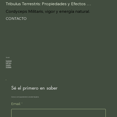
Tribulus Terrestris: Propiedades y Efectos Secundarios.
Cordyceps Militaris, vigor y energía natural.
CONTACTO
Social
Facebook
Instagram
Youtube
Whatsapp
Sé el primero en saber
Conoce como puedes tener una vida más plena.
Email
*