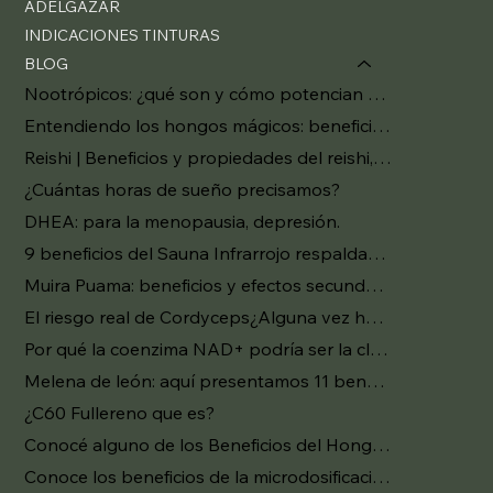
ADELGAZAR
INDICACIONES TINTURAS
BLOG
​Nootrópicos: ¿qué son y cómo potencian tu inteligencia?
Entendiendo los hongos mágicos: beneficios y riesgos.
Reishi | Beneficios y propiedades del reishi, "hongo de la inmortalidad"
¿Cuántas horas de sueño precisamos?
DHEA: para la menopausia, depresión.
9 beneficios del Sauna Infrarrojo respaldados por la ciencia
Muira Puama: beneficios y efectos secundarios
El riesgo real de Cordyceps¿Alguna vez has oído hablar del hongo cordyceps?
Por qué la coenzima NAD+ podría ser la clave del antienvejecimiento
Melena de león: aquí presentamos 11 beneficios investigados del "hongo del cerebro"
¿C60 Fullereno que es?
Conocé alguno de los Beneficios del Hongo Melena de León.
Conoce los beneficios de la microdosificación con psilocibina.