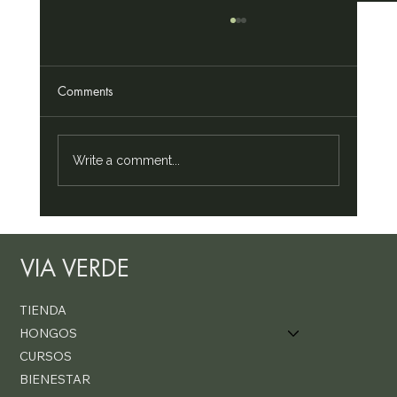
Comments
Write a comment...
Melena de león: aquí presentamos 11
beneficios investigados del "hongo del
VIA VERDE
cerebro"
TIENDA
HONGOS
CURSOS
BIENESTAR