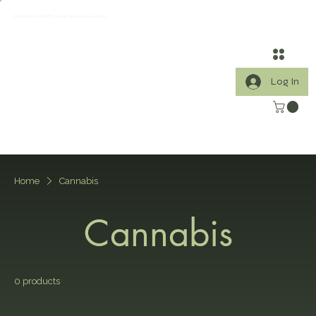
¡Bienvenidos a VIA VERDE, un lugar dedicado a que vivas feliz!
Log In
Home
Cannabis
Cannabis
0 products