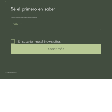
Sé el primero en saber
Conoce como puedes tener una vida más plena.
Email
*
Si, suscribirme al Newsletter.
Saber más
© 2026 by VIA VERDE.