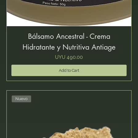
Bálsamo Ancestral - Crema
Hidratante y Nutritiva Antiage
Price
UYU 490.00
Add to Cart
Nuevo