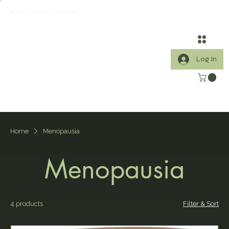
¡Bienvenidos a VIA VERDE, un lugar dedicado a que vivas feliz!
Log In
Home
Menopausia
Menopausia
4 products
Filter & Sort