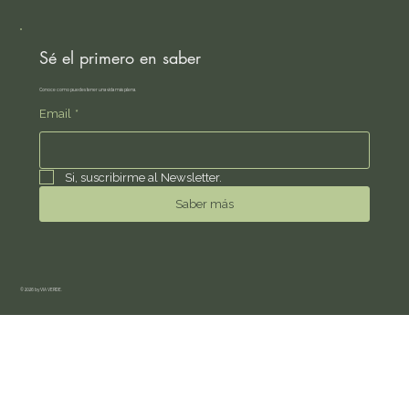
Sé el primero en saber
Conoce como puedes tener una vida más plena.
Email
*
Si, suscribirme al Newsletter.
Saber más
© 2026 by VIA VERDE.