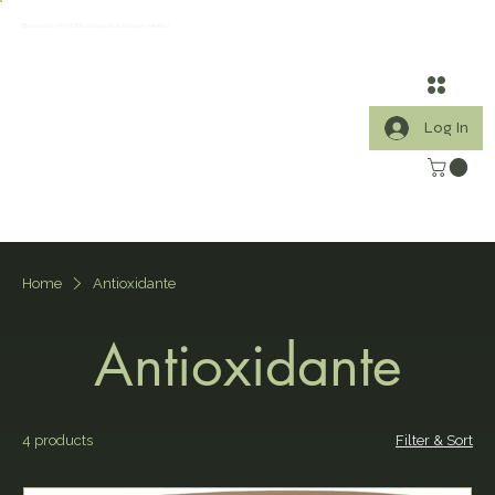
¡Bienvenidos a VIA VERDE, un lugar dedicado a que vivas feliz!
Log In
Home
Antioxidante
Antioxidante
4 products
Filter & Sort