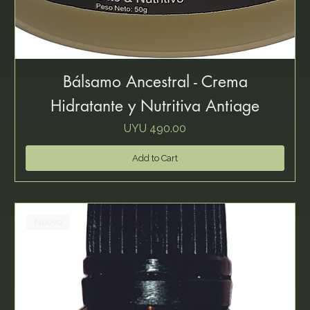
Bálsamo Ancestral - Crema
Hidratante y Nutritiva Antiage
Price
UYU 490.00
Add to Cart
Nuevo