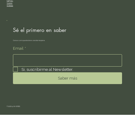
Instagram
Youtube
Whatsapp
Sé el primero en saber
Conoce como puedes tener una vida más plena.
Email
*
Si, suscribirme al Newsletter.
Saber más
© 2026 by VIA VERDE.