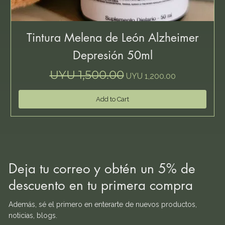
Tintura Melena de León Alzheimer
Depresión 50ml
Regular Price
Sale Price
UYU 1,500.00
UYU 1,200.00
Add to Cart
Deja tu correo y obtén un 5% de
descuento en tu primera compra
Además, sé el primero en enterarte de nuevos productos,
noticias, blogs.