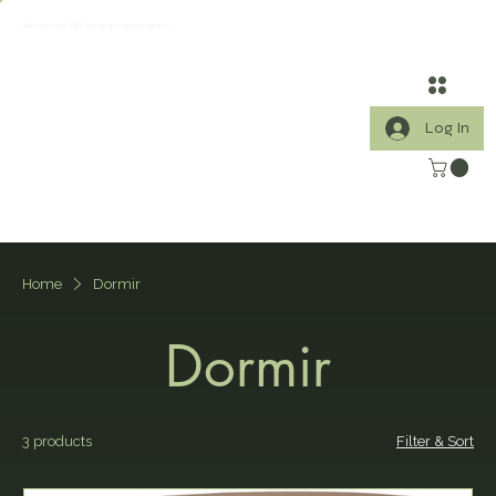
¡Bienvenidos a VIA VERDE, un lugar dedicado a que vivas feliz!
Log In
Home
Dormir
Dormir
3 products
Filter & Sort