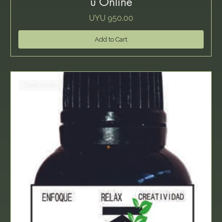
u Online
Price
UYU 950.00
Add to Cart
Descuento