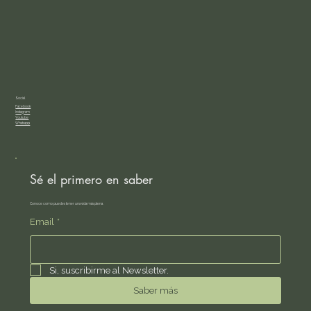
Social
Facebook
Instagram
Youtube
Whatsapp
Sé el primero en saber
Conoce como puedes tener una vida más plena.
Email
*
Si, suscribirme al Newsletter.
Saber más