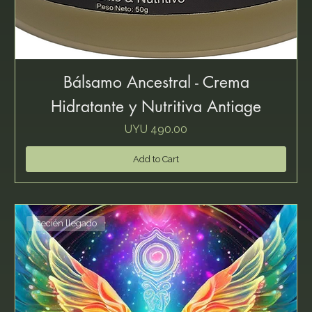
Bálsamo Ancestral - Crema
Hidratante y Nutritiva Antiage
Price
UYU 490.00
Add to Cart
Recién llegado