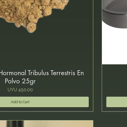
ormonal Tribulus Terrestris En
Polvo 25gr
Price
UYU 450.00
Add to Cart