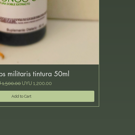
s militaris tintura 50ml
lar Price
Sale Price
 1,500.00
UYU 1,200.00
Add to Cart