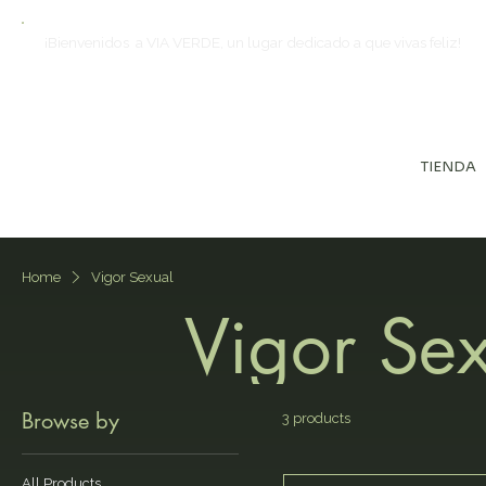
¡Bienvenidos a VIA VERDE, un lugar dedicado a que vivas feliz!
TIENDA
Home
Vigor Sexual
Vigor Se
Browse by
3 products
All Products