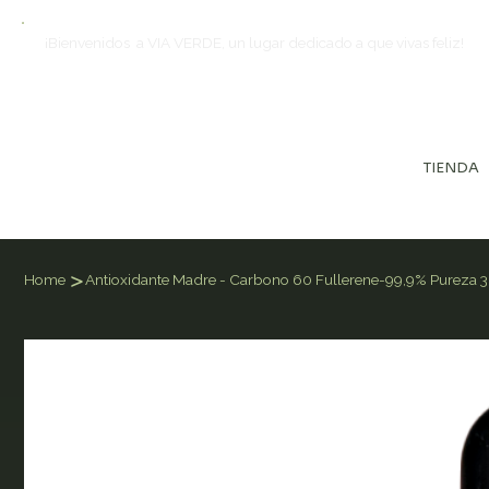
¡Bienvenidos a VIA VERDE, un lugar dedicado a que vivas feliz!
TIENDA
>
Home
Antioxidante Madre - Carbono 60 Fullerene-99,9% Pureza 