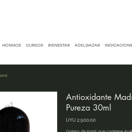
HONGOS
CURSOS
BIENESTAR
ADELGAZAR
INDICACIONE
30ml
Antioxidante Mad
Pureza 30ml
Price
UYU 2,500.00
Gotero de 50ml que contiene Acei