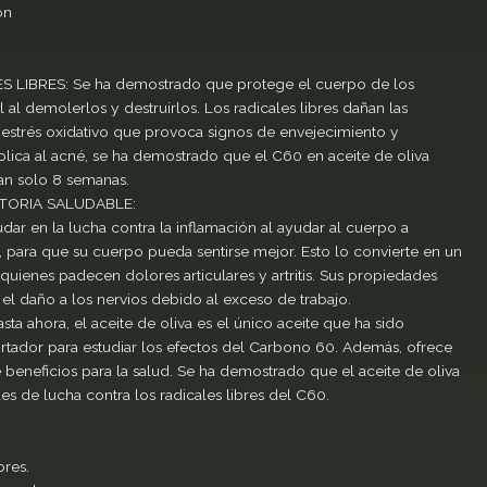
ón
IBRES: Se ha demostrado que protege el cuerpo de los
l al demolerlos y destruirlos. Los radicales libres dañan las
estrés oxidativo que provoca signos de envejecimiento y
lica al acné, se ha demostrado que el C60 en aceite de oliva
tan solo 8 semanas.
TORIA SALUDABLE:
ar en la lucha contra la inflamación al ayudar al cuerpo a
 para que su cuerpo pueda sentirse mejor. Esto lo convierte en un
uienes padecen dolores articulares y artritis. Sus propiedades
el daño a los nervios debido al exceso de trabajo.
 ahora, el aceite de oliva es el único aceite que ha sido
tador para estudiar los efectos del Carbono 60. Además, ofrece
e beneficios para la salud. Se ha demostrado que el aceite de oliva
es de lucha contra los radicales libres del C60.
bres.