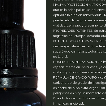
MÁXIMA PROTECCIÓN ANTIOXIDANTE: 
que es la principal causa del envej
optimiza la función mitocondrial, 
puede retardar el proceso de env
vitalidad de la piel y crecimiento d
PROPIEDADES POTENTES: Su estructu
negativos del cuerpo, evitando que
POTENTE SOPORTE PARA LA PIEL: C
disminuye naturalmente durante el
superóxido dismutasa, todos los cu
de la piel.
COMBATE LA INFLAMACIÓN: Se ha d
especialmente en los huesos, ya q
y otros químicos desencadenantes 
FÓRMULA DE GRADO PURO: 99,9% de 
Carbono 60 de grado de investigac
en aceite de oliva extra virgen 100
peligrosos en ningún momento del
Cuando las células funcionan bien,
Inmunidad mejorada