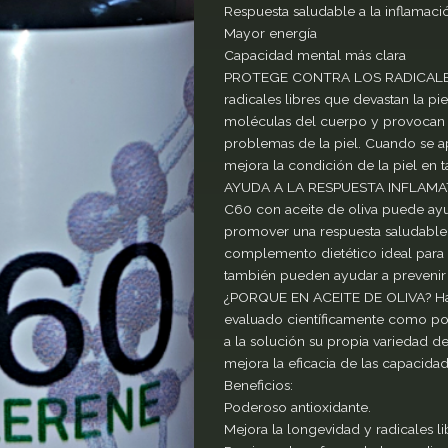
Respuesta saludable a la inflamaci
Mayor energía
Capacidad mental más clara
PROTEGE CONTRA LOS RADICALES L
radicales libres que devastan la pie
moléculas del cuerpo y provocan 
problemas de la piel. Cuando se ap
mejora la condición de la piel en 
AYUDA A LA RESPUESTA INFLAMA
C60 con aceite de oliva puede ayud
promover una respuesta saludable,
complemento dietético ideal para q
también pueden ayudar a prevenir 
¿PORQUE EN ACEITE DE OLIVA? Hasta
evaluado científicamente como por
a la solución su propia variedad d
mejora la eficacia de las capacidad
Beneficios:
Poderoso antioxidante.
Mejora la longevidad y radicales li