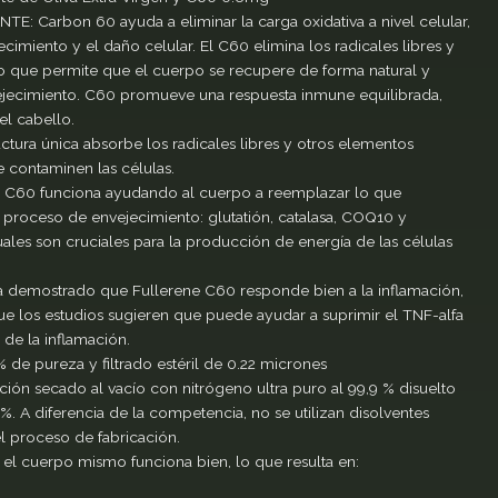
Carbon 60 ayuda a eliminar la carga oxidativa a nivel celular,
ecimiento y el daño celular. El C60 elimina los radicales libres y
lo que permite que el cuerpo se recupere de forma natural y
ejecimiento. C60 promueve una respuesta inmune equilibrada,
el cabello.
ra única absorbe los radicales libres y otros elementos
 contaminen las células.
60 funciona ayudando al cuerpo a reemplazar lo que
 proceso de envejecimiento: glutatión, catalasa, COQ10 y
ales son cruciales para la producción de energía de las células
emostrado que Fullerene C60 responde bien a la inflamación,
ue los estudios sugieren que puede ayudar a suprimir el TNF-alfa
de la inflamación.
pureza y filtrado estéril de 0.22 micrones
ión secado al vacío con nitrógeno ultra puro al 99,9 % disuelto
 %. A diferencia de la competencia, no se utilizan disolventes
 proceso de fabricación.
 el cuerpo mismo funciona bien, lo que resulta en: