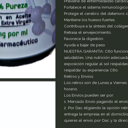
Previene de enfermedades cardiov
Fortalece el sistema inmunológico
Protege el cerebro del deterioro c
Mantiene los huesos fuertes.
Contribuye a la síntesis del coláge
Retrasa el envejecimiento.
Favorece la digestión.
Ayuda a bajar de peso
NUESTRA GARANTÍA: C60 funciona 
saludables. Una nutrición adecuada
exposición regular al sol respald
respaldar su experiencia C60.
Retiros y Envíos:
Los retiros son de Lunes a Vierne
horario.
Los Envíos pueden ser por:
1. Mercado Envío pagando el enví
2. Por Dac eligiendo la opción ret
entrega la empresa en el domicilio
quieres el envío por Dac y la direc