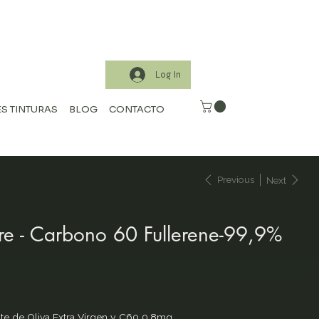
Log In
S TINTURAS
BLOG
CONTACTO
Previous
Next
re - Carbono 60 Fullerene-99,9%
te de Oliva Extra Vírgen y C60 0.8mg