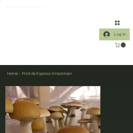
¡Bienvenidos a VIA VERDE, un lugar dedicado a que vivas feliz!
Log In
Home
Print de Esporas Amazonian
>