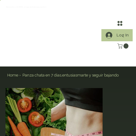
¡Bienvenidos a VIA VERDE, un lugar dedicado a que vivas feliz!
Log In
Home
Panza chata en 7 dias,entusiasmarte y seguir bajando
>