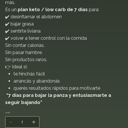
más.
Es un
plan keto / low carb de 7 días
para:
✔️ desinflamar el abdomen
✔️ bajar grasa
✔️ sentirte liviana
✔️ volver a tener control con la comida
Sin contar calorías.
Sin pasar hambre.
Sin productos raros.
👉 Ideal si:
te hinchás fácil
arrancás y abandonás
querés resultados rápidos para motivarte
“7 días para bajar la panza y entusiasmarte a
seguir bajando”
Quantity