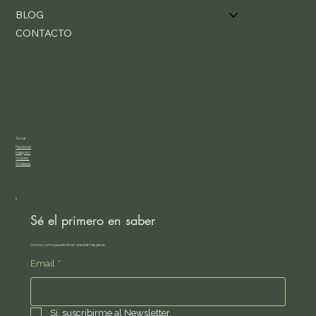
BLOG
CONTACTO
Social
Facebook
Instagram
Youtube
Whatsapp
Sé el primero en saber
Conoce como puedes tener una vida más plena.
Email
*
Si, suscribirme al Newsletter.