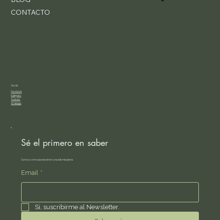
CONTACTO
Social
Facebook
Instagram
Youtube
Whatsapp
Sé el primero en saber
Conoce como puedes tener una vida más plena.
Email
*
Si, suscribirme al Newsletter.