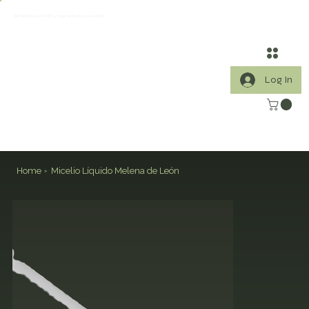
¡Bienvenidos a VIA VERDE, un lugar dedicado a que vivas feliz!
Log In
Home
Micelio Líquido Melena de León
>