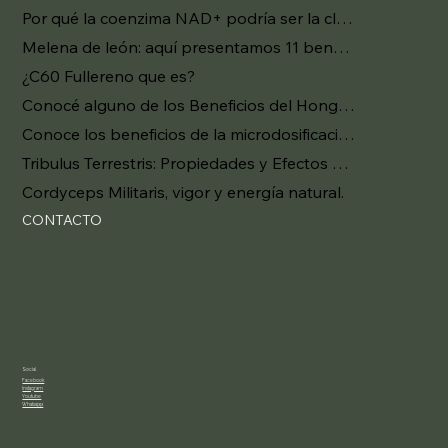
Por qué la coenzima NAD+ podría ser la clave del antienvejecimiento
Melena de león: aquí presentamos 11 beneficios investigados del "hongo del cerebro"
¿C60 Fullereno que es?
Conocé alguno de los Beneficios del Hongo Melena de León.
Conoce los beneficios de la microdosificación con psilocibina.
Tribulus Terrestris: Propiedades y Efectos Secundarios.
Cordyceps Militaris, vigor y energía natural.
CONTACTO
Social
Facebook
Instagram
Youtube
Whatsapp