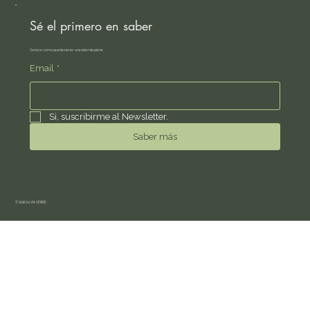
Sé el primero en saber
Conoce como puedes tener una vida más plena.
Email
*
Si, suscribirme al Newsletter.
Saber más
© 2026 by VIA VERDE.