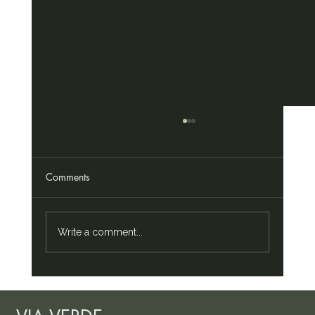
Comments
Write a comment...
Melena de león: aquí presentamos 11
beneficios investigados del "hongo del