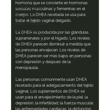
Rendimiento
hormona que se convierte en hormonas 
Perdida de Peso
sexuales masculinas y femeninas en el 
cuerpo. La DHEA recetada se usa para 
Menopausia
tratar el tejido vaginal delgado.
Hongos Medicinales
Hongos Mágicos
La DHEA es producida por las glándulas 
suprarrenales y por el hígado. Los niveles 
de DHEA parecen disminuir a medida que 
las personas envejecen. Los niveles de 
DHEA parecen ser más bajos en personas 
con depresión y después de la 
menopausia.
Las personas comúnmente usan DHEA 
recetado para el adelgazamiento del tejido 
vaginal. Los suplementos de DHEA se 
usan para el envejecimiento de la piel, la 
depresión, la infertilidad, la fuerza muscular, 
las enfermedades cardíacas, la disfunción 