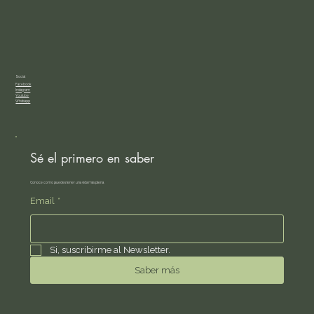
Social
Facebook
Instagram
Youtube
Whatsapp
Sé el primero en saber
Conoce como puedes tener una vida más plena.
Email
*
Si, suscribirme al Newsletter.
Saber más